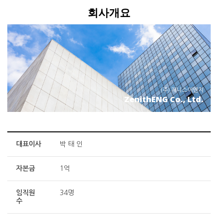
회사개요
(주) 제니스이엔지
ZenithENG Co., Ltd.
대표이사
박 태 인
자본금
1억
임직원
34명
수